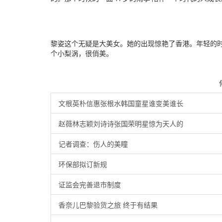
黎姿这个无疑是大美女。她的出现惊艳了香港。年轻的
个小梨涡，很俏美。
何
文根英朴信惠张根水韩国童星谁变美谁长
赵薇林志颖刘诗诗张国荣明星惊为天人的
记者调查：伤人的美瞳
环保部拟订新规
证监会完善退市制度
香奈儿巴黎验货之旅 终于有结果