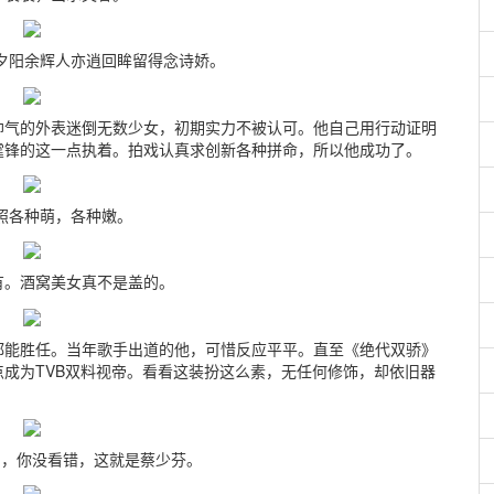
阳余辉人亦逍回眸留得念诗娇。
帅气的外表迷倒无数少女，初期实力不被认可。他自己用行动证明
霆锋的这一点执着。拍戏认真求创新各种拼命，所以他成功了。
各种萌，各种嫩。
有。酒窝美女真不是盖的。
都能胜任。当年歌手出道的他，可惜反应平平。直至《绝代双骄》
成为TVB双料视帝。看看这装扮这么素，无任何修饰，却依旧器
你没看错，这就是蔡少芬。