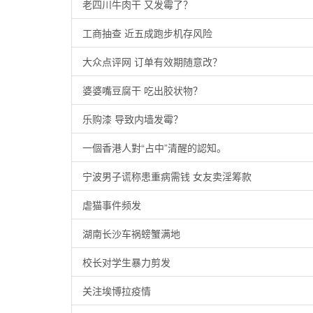
老四川牛肉干 又发霉了？
工商抽查 近五成跑步机存风险
大众点评网 订单有效期随意改？
婆婆嘴豆腐干 吃出胶状物？
乐购漆 导致内墙发霉？
一個香港人對“占中”清醒的認知。
宁波男子谎称患重病需钱 女友卖淫筹款
虐猫事件频发
湖南长沙车祸螃蟹满地
校长对学生暴力剪发
关注埃博拉疫情