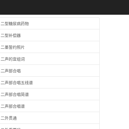
二型糖尿病药物
二型补偿器
二墨誓约照片
二声的宜组词
二声部合唱
二声部合唱五线谱
二声部合唱简谱
二声部合唱谱
二外贯通