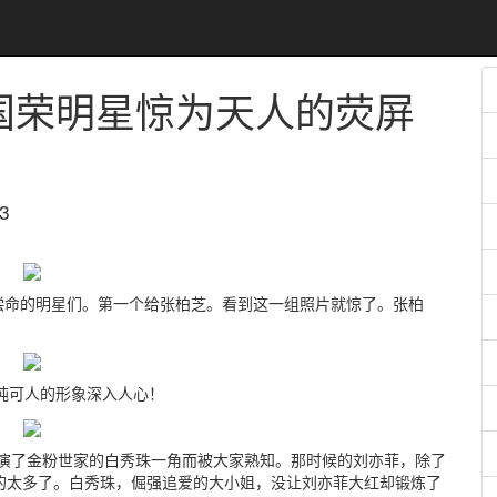
国荣明星惊为天人的荧屏
3
偿命的明星们。第一个给张柏芝。看到这一组照片就惊了。张柏
可人的形象深入人心！
出演了金粉世家的白秀珠一角而被大家熟知。那时候的刘亦菲，除了
的太多了。白秀珠，倔强追爱的大小姐，没让刘亦菲大红却锻炼了