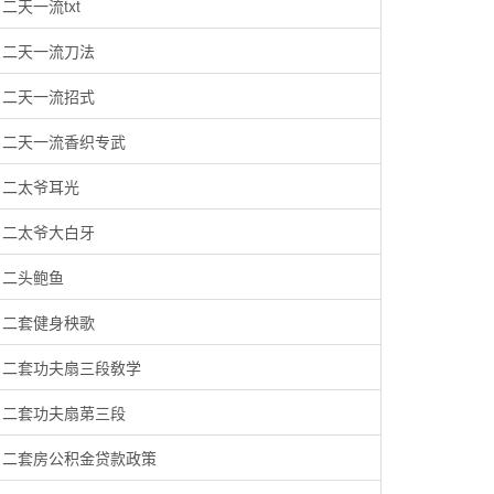
二天一流txt
二天一流刀法
二天一流招式
二天一流香织专武
二太爷耳光
二太爷大白牙
二头鲍鱼
二套健身秧歌
二套功夫扇三段敎学
二套功夫扇苐三段
二套房公积金贷款政策