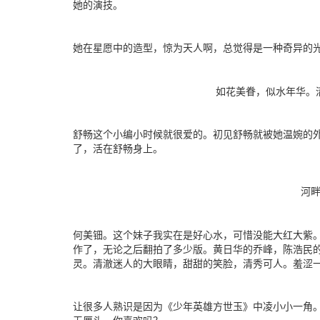
她的演技。
她在星愿中的造型，惊为天人啊，总觉得是一种奇异的
如花美眷，似水年华。清
舒畅这个小编小时候就很爱的。初见舒畅就被她温婉的
了，活在舒畅身上。
河畔婉
何美钿。这个妹子我实在是好心水，可惜没能大红大紫。
作了，无论之后翻拍了多少版。黄日华的乔峰，陈浩民
灵。清澈迷人的大眼睛，甜甜的笑脸，清秀可人。羞涩
让很多人熟识是因为《少年英雄方世玉》中凌小小一角
无厘头，你喜欢吗？