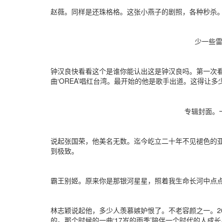
赵薇。同样是还珠格格。这张小燕子的剧照，各种秒杀。
少一些雷人
钟汉良快看看这个是谁你能认出这是钟汉良吗。第一次看到
曲‘OREA’唱红台湾。最开始的他是歌手出道。这得让
专辑封面。一
说起张国荣，他美名无数。迄今屹立二十年不见褪色的
到极致。
霸王别姬。原来你是那银河星星，照着我生命长河中点
林志颖说起他，多少人羡慕嫉妒恨了。不老容颜之一。2
的。那个时候的一曲‘17岁的雨季’陪伴一个时代的人成长