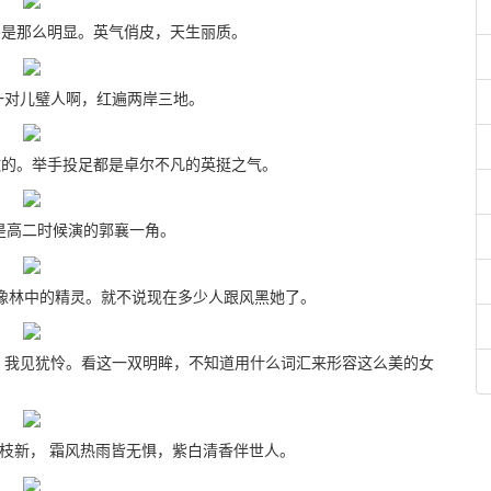
那么明显。英气俏皮，天生丽质。
一对儿璧人啊，红遍两岸三地。
。举手投足都是卓尔不凡的英挺之气。
是高二时候演的郭襄一角。
林中的精灵。就不说现在多少人跟风黑她了。
，我见犹怜。看这一双明眸，不知道用什么词汇来形容这么美的女
新， 霜风热雨皆无惧，紫白清香伴世人。