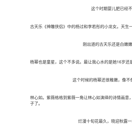
这个时期婴儿肥已经不是
古天乐《神雕侠侣》中的杨过和李若彤的小龙女。天生
刚出道的古天乐还是白嫩嫩的
杨幂也是童星，这个不多说。最让我心水的是她16岁还
这个时候的杨幂还很稚嫩，像不像
林心如。紫薇格格到紫薇一角让林心如演绎的诗情画意
子了。
烂漫十旬花最久，晓迎秋露一枝