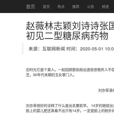
首页
首页
热点
推荐
公告
频道
赵薇林志颖刘诗诗张
初见
二型糖尿病药物
来源：互联网新闻 时间：2020-05-01 10:0
旧时光它是个美人。一起回顾那些刚出道就惊艳死人不
芝，90年代末期的玉女掌门人。
刘亦菲清纯
刘亦菲很好的诠释了什么是出名要趁早。 14岁的她就
脸上的婴儿肥还真看不出只有14岁。一定是脸上的粉扑