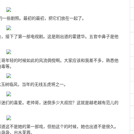
的一些剧照。最初的最初，把它们放在一起了。
会，接下了第一部电视剧。这是刚出道的霍建华。五官中鼻子是他
三哥年轻的时候如此的风流倜傥啊。大家应该和我差不多，熟悉他
扫毒等。
此玉树临风，当年的无线五虎将之一。
影迷们的喜爱。老帅哥，迷倒多少大叔控？这就是越老越有范儿的
知道这不是她的第一部戏，但拍这个的时候，她也出道不是很久。
纱袅袅，出水芙蓉。