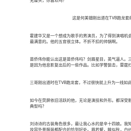
这是何美钿刚出道在TVB跑龙套
霍建华又是一个想成为歌手的男演员，为了得到演唱机
最满意的。他的五官很立体。不折不扣的帅锅啊。
苗侨伟你能认出这是苗侨伟吗？剑眉星目，英气逼人。
是因为他息影复出后的一些作品。比如学警狙击，雷霆
三哥刚出道时在TVB跑龙套，不过很快就上升为一线如
如今在荧屏依旧活跃的他，无论是演技和外形。都深受
典型吗？
刘诗诗的古装角色很多，最让我心水的是辛十四娘。我
妆容外景服装都配合的恰到好处。眉若颦，眸似秋，白