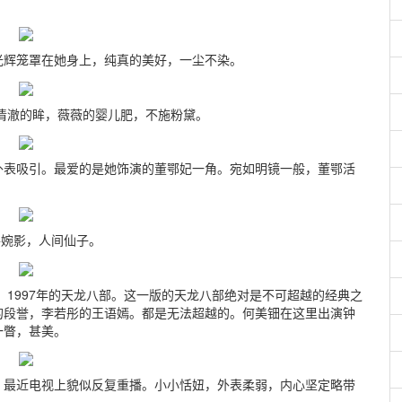
光辉笼罩在她身上，纯真的美好，一尘不染。
澈的眸，薇薇的婴儿肥，不施粉黛。
外表吸引。最爱的是她饰演的董鄂妃一角。宛如明镜一般，董鄂活
影，人间仙子。
 1997年的天龙八部。这一版的天龙八部绝对是不可超越的经典之
的段誉，李若彤的王语嫣。都是无法超越的。何美钿在这里出演钟
一瞥，甚美。
。最近电视上貌似反复重播。小小恬妞，外表柔弱，内心坚定略带