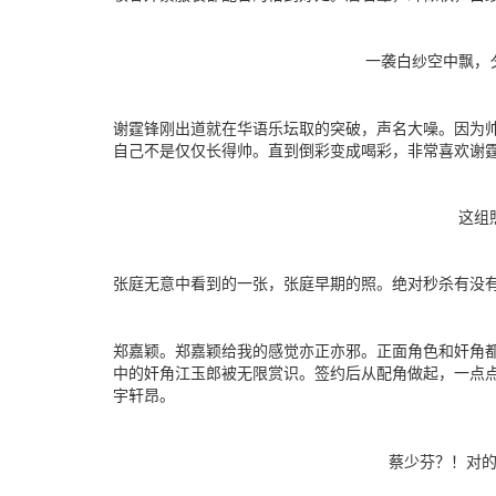
一袭白纱空中飘，夕
谢霆锋刚出道就在华语乐坛取的突破，声名大噪。因为
自己不是仅仅长得帅。直到倒彩变成喝彩，非常喜欢谢
这组照
张庭无意中看到的一张，张庭早期的照。绝对秒杀有没
郑嘉颖。郑嘉颖给我的感觉亦正亦邪。正面角色和奸角
中的奸角江玉郎被无限赏识。签约后从配角做起，一点点
宇轩昂。
蔡少芬？！对的，